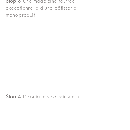
Stop 3
Une madeleine fourrée
exceptionnelle d'une pâtisserie
mono-produit
Stop 4
L'iconique « coussin » et «
quenelle » de Lyon de la plus
grande chocolaterie artisanale de
France
Stop 5
Un ourson à la guimauve,