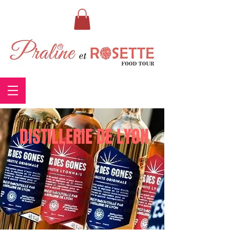
DISTILLERIE DE LYON
Distillerie lyonnaise
A la tête de la Distillerie de Lyon, Richard,
distillateur depuis ses 20 ans, inventeur de l’Anis
des Gônes, mélange de 17 plantes... élu meilleur
pastis du monde !Depuis, il fabrique près de
1000 litres par mois.