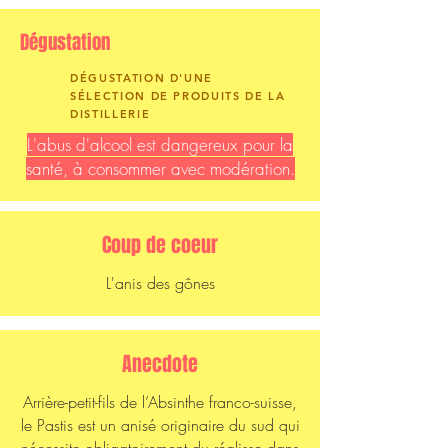
Dégustation
DÉGUSTATION D'UNE
SÉLECTION DE PRODUITS DE LA
DISTILLERIE
L'abus d'alcool est dangereux pour la
santé, à consommer avec modération.
Coup de coeur
L'anis des gônes
Anecdote
Arrière-petit-fils de l’Absinthe franco-suisse,
le Pastis est un anisé originaire du sud qui
nécessite obligatoirement du réglisse dans