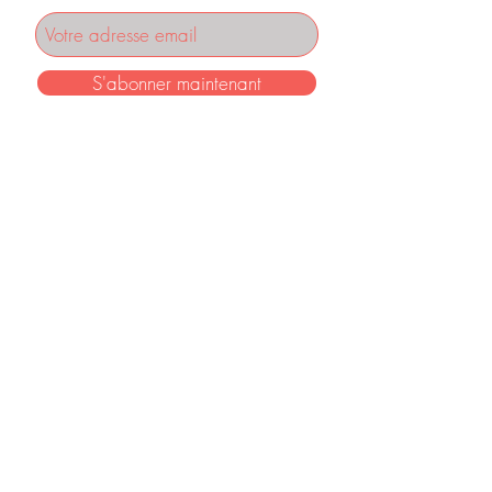
S'abonner maintenant
INFORMATIONS
Mentions légales
F.A.Q.
Conditions générales de vente
RETROUVEZ PRALINE ET ROSETTE SUR :
CONTACTEZ-NOUS