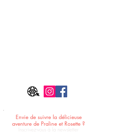
Adresse
44 rue Sergent Blandan, 69001 Lyon
Horaires
Lundi - Fermé
Du mardi au vendredi - 11h/14h -
16h/20h
Samedi - 10h/20h
Dimanche - Fermé
Envie de suivre la délicieuse
aventure de Praline et Rosette ?
Inscrivez-vous à la newsletter