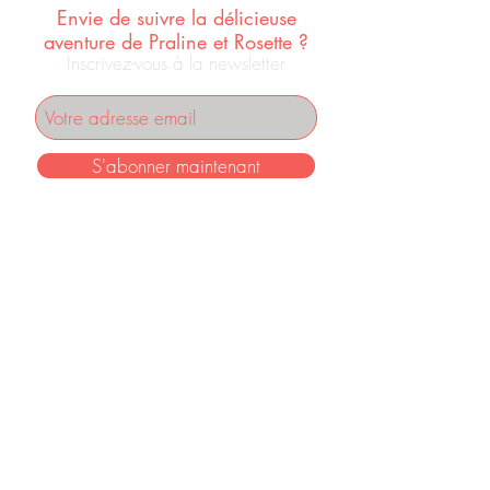
Envie de suivre la délicieuse
aventure de Praline et Rosette ?
Inscrivez-vous à la newsletter
S'abonner maintenant
INFORMATIONS
Mentions légales
F.A.Q.
Conditions générales de vente
RETROUVEZ PRALINE ET ROSETTE SUR :