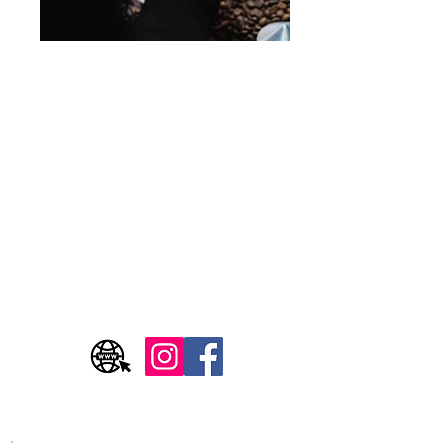
Adresse
30 cours Vitton, 69006 Lyon
Horaires
Lundi - Fermé
Du mardi au samedi - 8h30 / 19h
Dimanche - Fermé
Horaires actualisés sur GOOGLE