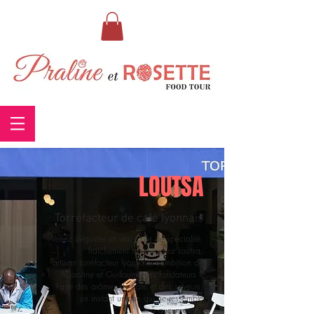
LOUTSA
Torréfacteur de café lyonnais
Venez déguster un vrai Café de spécialité,
fraîchement torréfié chez Loutsa,
artisan torréfacteur lyonnais. L’ambition de
Caroline et Guillaume, les fondateurs ?
Faire des arômes du café et des saveurs,
un instant unique qui ne ressemble
à aucun autre.