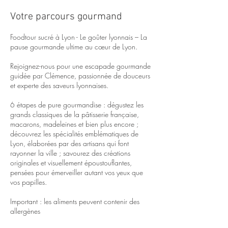
Votre parcours gourmand
Foodtour sucré à Lyon - Le goûter lyonnais – La
pause gourmande ultime au cœur de Lyon.
​Rejoignez-nous pour une escapade gourmande
guidée par Clémence, passionnée de douceurs
et experte des saveurs lyonnaises.
6 étapes de pure gourmandise : dégustez les
grands classiques de la pâtisserie française,
macarons, madeleines et bien plus encore ;
découvrez les spécialités emblématiques de
Lyon, élaborées par des artisans qui font
rayonner la ville ; savourez des créations
originales et visuellement époustouflantes,
pensées pour émerveiller autant vos yeux que
vos papilles.
Important : les aliments peuvent contenir des
allergènes