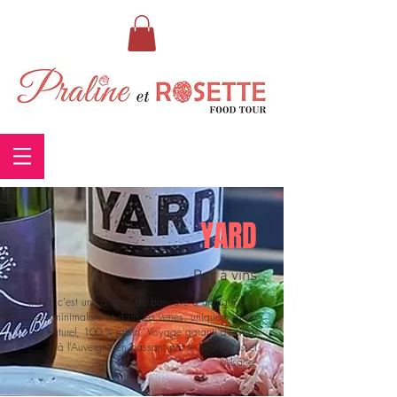
YARD
Bar à vins
YARD, c'est un concept de bar-cave à manger à la
déco minimaliste et dans les verres, uniquement du
vin naturel, 100 % raisin. Voyage garanti du Midi
à l’Auvergne en passant par le Beaujolais et
l’Alsace.