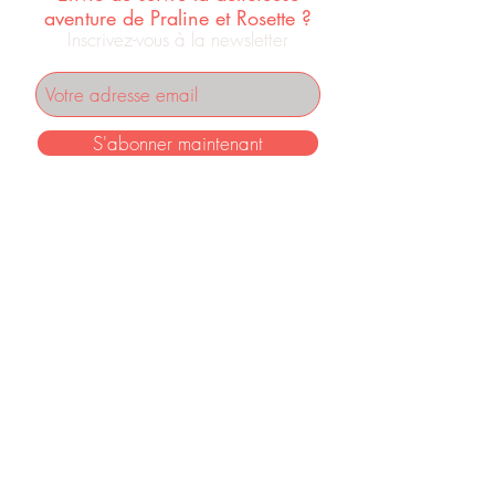
aventure de Praline et Rosette ?
Inscrivez-vous à la newsletter
S'abonner maintenant
INFORMATIONS
Mentions légales
F.A.Q.
Conditions générales de vente
RETROUVEZ PRALINE ET ROSETTE SUR :