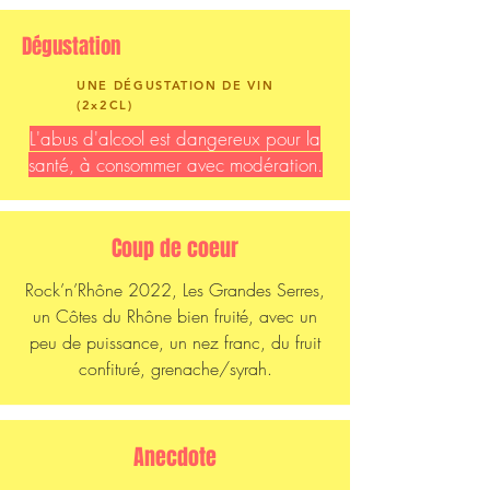
Dégustation
UNE DÉGUSTATION DE VIN
(2x2CL)
L'abus d'alcool est dangereux pour la
santé, à consommer avec modération.
Coup de coeur
Rock’n’Rhône 2022, Les Grandes Serres,
un Côtes du Rhône bien fruité, avec un
peu de puissance, un nez franc, du fruit
confituré, grenache/syrah.
Anecdote