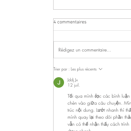
4 commentaires
Rédigez un commentaire...
SAUCISSON LYONNAIS
Trier par :
Les plus récents
Jddj Jx
12 juil.
Tối qua mình đọc các bình luận 
chèn vào giữa câu chuyện. Mình
trúc nội dung. Lướt nhanh thì t
mình quay lại theo dõi phần thả
vẫn có thể nhận thấy cách trìn