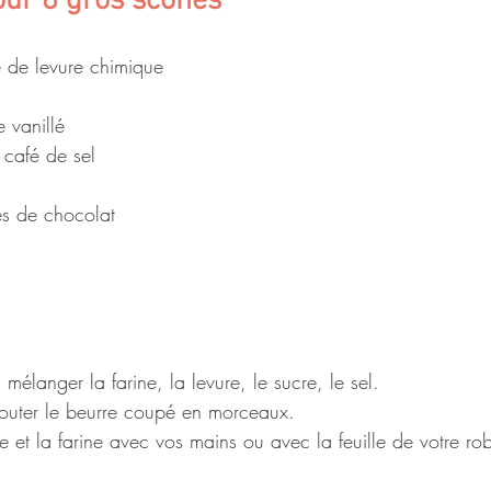
our 8 gros scones
é de levure chimique
 vanillé
 café de sel
s de chocolat
mélanger la farine, la levure, le sucre, le sel.
outer le beurre coupé en morceaux.
rre et la farine avec vos mains ou avec la feuille de votre r