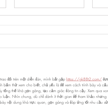
GLACE VANILLE
COLD
A FR
trao đổi trên một diễn đàn, mình bắt gặp 
https://gk88t2.com/
 đư
 bấm thử xem cho biết, chủ yếu là để xem cách trình bày và cấu
hấy tổng thể khá gọn gàng, tạo cảm giác đáng tin cậy. Xem qua xo
o luận. Nhìn chung, dù chỉ dành ít thời gian để tham khảo nhưng 
h bày nội dung khá trực quan, gọn gàng và đáp ứng tốt nhu cầu sử