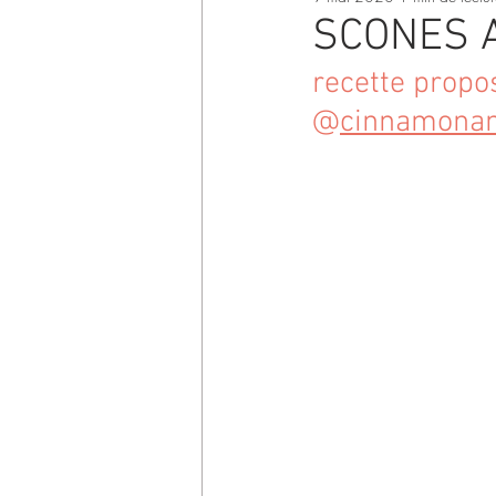
SCONES 
recette propo
@
cinnamona