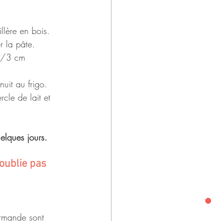
llère en bois.
r la pâte.
 2/3 cm 
uit au frigo. 
cle de lait et 
elques jours.
'oublie pas 
rmande sont 