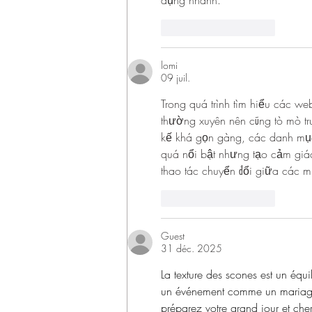
dụng nhanh.
J'aime
Répondre
lomi
09 juil.
Trong quá trình tìm hiểu các webs
thường xuyên nên cũng tò mò tru
kế khá gọn gàng, các danh mục
quá nổi bật nhưng tạo cảm giác
thao tác chuyển đổi giữa các 
J'aime
Répondre
Guest
31 déc. 2025
La texture des scones est un équili
un événement comme un mariage, 
préparez votre grand jour et ch