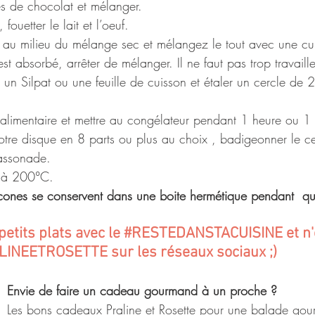
es de chocolat et mélanger.
fouetter le lait et l’oeuf.
 au milieu du mélange sec et mélangez le tout avec une cui
st absorbé, arrêter de mélanger. Il ne faut pas trop travaille
r un Silpat ou une feuille de cuisson et étaler un cercle de
 alimentaire et mettre au congélateur pendant 1 heure ou 1 n
tre disque en 8 parts ou plus au choix , badigeonner le cer
assonade.
 à 200°C.
scones se conservent dans une boite hermétique pendant  qu
etits plats avec le 
#RESTEDANSTACUISINE
 et n
ALINEETROSETTE sur les réseaux sociaux ;)
Envie de faire u
n cadeau gourmand à un proche ? 
Les bons cadeaux Praline et Rosette pour une balade gou