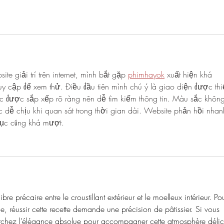
ite giải trí trên internet, mình bắt gặp 
phimhayok
xuất hiện khá 
y cập để xem thử. Điều đầu tiên mình chú ý là giao diện được thi
 được sắp xếp rõ ràng nên dễ tìm kiếm thông tin. Màu sắc không
 dễ chịu khi quan sát trong thời gian dài. Website phản hồi nhan
mục cũng khá mượt. 
bre précaire entre le croustillant extérieur et le moelleux intérieur. Po
réussir cette recette demande une précision de pâtissier. Si vous 
erchez l’élégance absolue pour accompagner cette atmosphère délic